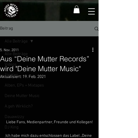
Beitrag
Alle Beiträge
5. Nov. 2011
Alle Beiträge
Aus “Deine Mutter Records”
Videos
wird "Deine Mutter Music"
Singles
Aktualisiert:
19. Feb. 2021
Alben, EPs + Mixtapes
Deine Mutter Music
A.geh Wirklich?
Dauawizzy
Liebe Fans, Medienpartner, Freunde und Kollegen!
DJ King
Ich habe mich dazu entschlossen das Label „Deine 
Events