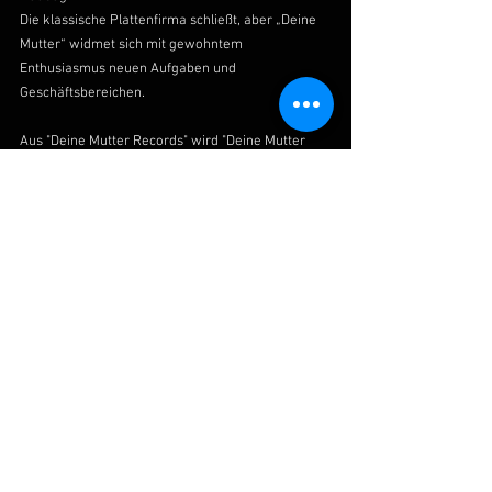
Die klassische Plattenfirma schließt, aber „Deine 
Mutter“ widmet sich mit gewohntem 
Enthusiasmus neuen Aufgaben und 
Geschäftsbereichen.
Aus "Deine Mutter Records" wird "Deine Mutter 
Music" !
mehr Infos folgen...
Deine Mutter ist weiterhin die Zukunft des 
österreichischen Rap.
Deine Mutter Salute
DJ King
DJ King
Deine Mutter Music
Deine Mutter Records
Plattenlabel
Alle ansehen