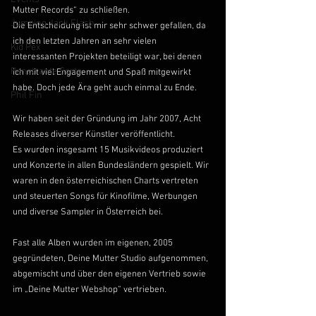
Mutter Records“ zu schließen. 
Jumping Jack Flash
Die Entscheidung ist mir sehr schwer gefallen, da 
ich den letzten Jahren an sehr vielen 
Kid Pex
interessanten Projekten beteiligt war, bei denen 
Penetrante Sorte
ich mit viel Engagement und Spaß mitgewirkt 
habe. Doch jede Ära geht auch einmal zu Ende.
Phil Fin
Wir haben seit der Gründung im Jahr 2007, Acht 
Releases diverser Künstler veröffentlicht. 
Es wurden insgesamt 15 Musikvideos produziert 
und Konzerte in allen Bundesländern gespielt. Wir 
waren in den österreichischen Charts vertreten 
und steuerten Songs für Kinofilme, Werbungen 
und diverse Sampler in Österreich bei.
Fast alle Alben wurden im eigenen, 2005 
gegründeten, Deine Mutter Studio aufgenommen, 
abgemischt und über den eigenen Vertrieb sowie 
im „Deine Mutter Webshop“ vertrieben.