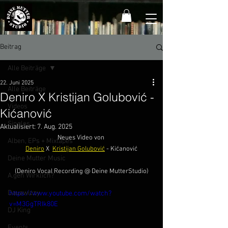
Beitrag
Alle Beiträge
22. Juni 2025
Alle Beiträge
Deniro X Kristijan Golubović -
Videos
Kićanović
Singles
Aktualisiert:
7. Aug. 2025
Neues Video von 
Alben, EPs + Mixtapes
Deniro
 X  
Kristijan Golubović
 - Kićanović
Deine Mutter Music
(Deniro Vocal Recording @ Deine MutterStudio)
A.geh Wirklich?
Dauawizzy
https://www.youtube.com/watch?
v=M3GgTRIk80E
DJ King
Events