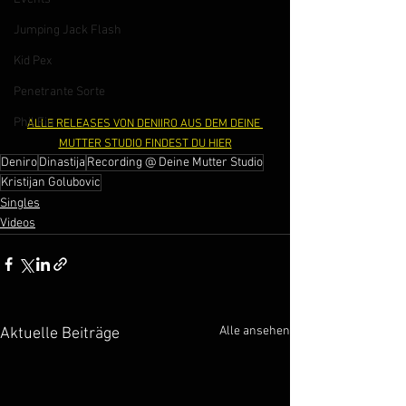
Jumping Jack Flash
Kid Pex
Penetrante Sorte
Phil Fin
ALLE RELEASES VON DENIIRO AUS DEM DEINE 
MUTTER STUDIO FINDEST DU HIER
Deniro
Dinastija
Recording @ Deine Mutter Studio
Kristijan Golubovic
Singles
Videos
Alle ansehen
Aktuelle Beiträge