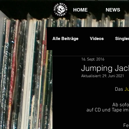
HOME
NEWS
Alle Beiträge
Videos
Single
16. Sept. 2016
Dauawizzy
DJ King
E
Jumping Jack
Aktualisiert:
29. Juni 2021
Das 
J
Ab sofo
auf CD und Tape im
Fe