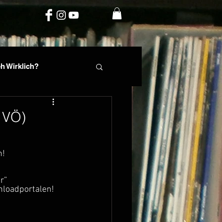
h Wirklich?
rte
Phil Fin
 VÖ)
n!
r” 
nloadportalen!