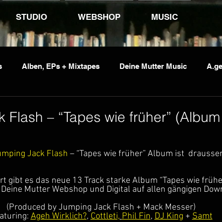
STUDIO
WEBSHOP
MUSIC
s
Alben, EPs + Mixtapes
Deine Mutter Music
A.ge
vents
Jumping Jack Flash
Kid Pex
Penetrante So
 Flash – “Tapes wie früher” (Album
umping Jack Flash
 – “Tapes wie früher” Album ist  drausse
rt gibt es das neue 13 Track starke Album “Tapes wie frühe
 Deine Mutter Webshop und Digital auf allen gängigen Dow
(Produced by Jumping Jack Flash + Mack Messer)
aturing: 
Ageh Wirklich?
, 
Cottleti,
Phil Fin
, 
DJ King
 + 
Samt