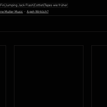
 Fin
Jumping Jack Flash
Cottleti
Tapes wie früher
ine Mutter Music
A.geh Wirklich?