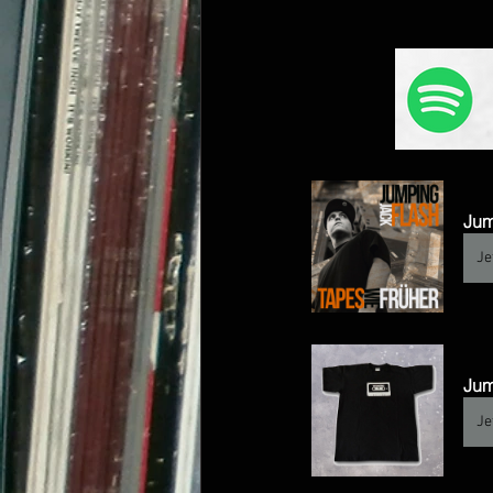
Jum
Je
Jum
Je