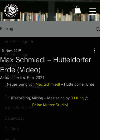
Beitrag
Alle Beiträge
10. Nov. 2019
Alle Beiträge
Max Schmiedl – Hütteldorfer
Videos
Erde (Video)
Singles
Aktualisiert:
4. Feb. 2021
 Neuer Song von 
Max Schmiedl
 – Hütteldorfer Erde
Alben, EPs + Mixtapes
Deine Mutter Music
(Recording, Mixing + Mastering by 
DJ King
 @ 
Deine Mutter Studio
)
A.geh Wirklich?
Dauawizzy
DJ King
Events