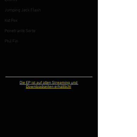
Jumping Jack Flash
Kid Pex
Penetrante Sorte
Phil Fin
Die EP ist auf allen Streaming und 
Downloadseiten erhältlich!