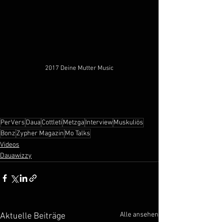
2017 Deine Mutter Music
PerVers
Daua
Cottleti
Metzga
Interview
Muskuliös
Bonz
Zypher Magazin
Mo Talks
Videos
Dauawizzy
Alle ansehen
Aktuelle Beiträge