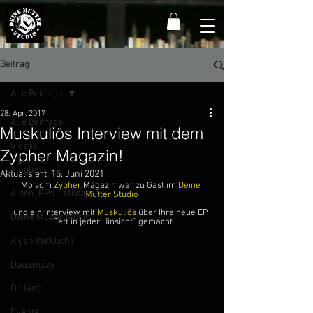
Beitrag
Alle Beiträge
28. Apr. 2017
Alle Beiträge
Muskuliös Interview mit dem
Videos
Zypher Magazin!
Singles
Aktualisiert:
15. Juni 2021
Mo vom 
Zypher
 Magazin war zu Gast im 
Deine 
Alben, EPs + Mixtapes
Mutter Studio
und ein Interview mit 
Muskuliös
 über Ihre neue EP 
Deine Mutter Music
“Fett in jeder Hinsicht” gemacht.
A.geh Wirklich?
Dauawizzy
DJ King
Events