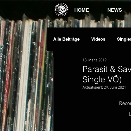
HOME
NEWS
Alle Beiträge
Videos
Single
18. März 2019
Dauawizzy
DJ King
E
Parasit & Savi
Single VÖ)
Aktualisiert:
29. Juni 2021
Recor
D