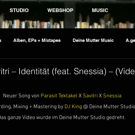
STUDIO
WEBSHOP
MUSIC
s
Alben, EPs + Mixtapes
Deine Mutter Music
A.ge
vents
Jumping Jack Flash
Kid Pex
Penetrante So
tri – Identität (feat. Snessia) – (Vid
 Neuer Song von 
Parasit Tektakel
 X 
Savitri
 X 
Snessia
ding, Mixing + Mastering by 
DJ King
 @ Deine Mutter Studi
as ganze Video wurde im Deine Mutter Studio gedreht.