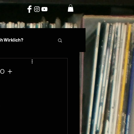
h Wirklich?
rte
Phil Fin
eo +
o