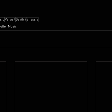
sic
Parasit
Savitrii
Snessia
utter Music