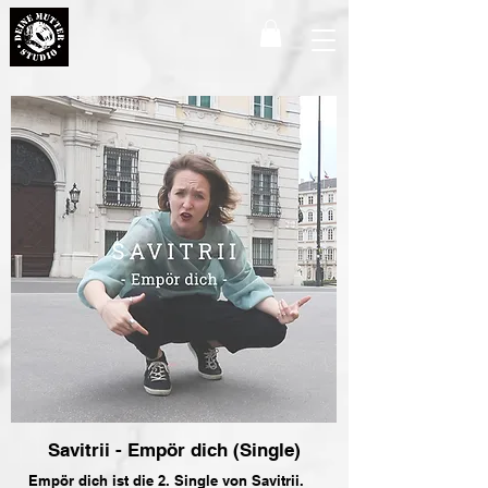
Savitrii - Empör dich (Single)
Empör dich ist die 2. Single von Savitrii.