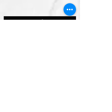
Zurück zur Übersicht
Teilen
Kontakt
office@deinemutter.at
Schreib uns auf FB
AGB - Webshop
WIederrufsrecht - Webshop