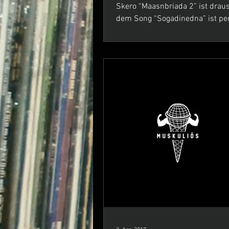
Skero “Maasnbriada 2” ist drausse
dem Song “Sogadinedna” ist pe
gefeatured. Die Parts von...