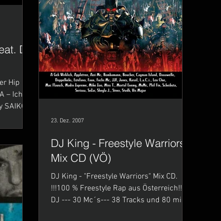
eat. DJ
er Hip
A – Ich
by SAIKO)
23. Dez. 2007
DJ King - Freestyle Warriors -
Mix CD (VÖ)
DJ King - "Freestyle Warriors" Mix CD.
!!!100 % Freestyle Rap aus Österreich!!!! 1
DJ --- 30 Mc´s--- 38 Tracks und 80 min.
reine...