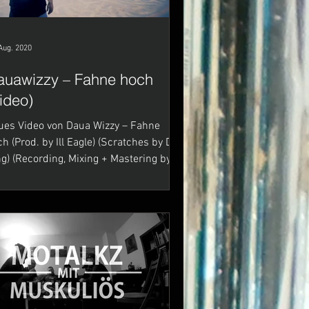
Aug. 2020
auawizzy – Fahne hoch
ideo)
ues Video von Daua Wizzy – Fahne
e) (Scratches by DJ
ing + Mastering by
King @ Deine...