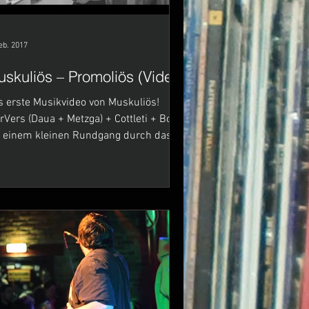
eb. 2017
skuliös – Promoliös (Video)
s erste Musikvideo von Muskuliös!
s (Daua + Metzga) + Cottleti + Bonz)
t einem kleinen Rundgang durch das
ne Mutter...