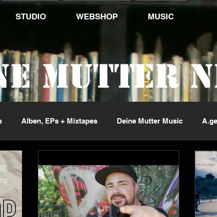
STUDIO
WEBSHOP
MUSIC
ne Mutter 
s
Alben, EPs + Mixtapes
Deine Mutter Music
A.ge
ng Jack Flash
Kid Pex
Penetrante Sorte
Phil Fin