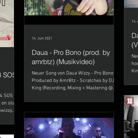
14. 
D
14. Juni 2021
(V
Daua - Pro Bono (prod. by
Ne
amrbtz) (Musikvideo)
hoch (Prod. by Ill Eagl
King) (Recording, Mix
Neuer Song von Daua Wizzy - Pro Bono
4 SOS
DJ 
Produced by AmrBtz - Scratches by DJ
King (Recording, Mixing + Mastering @
Deine Mutter Studio)
 4 SOS
wizzy,