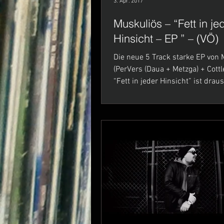
3. Apr. 2017
Muskuliös – “Fett in je
Hinsicht – EP ” – (VÖ)
Die neue 5 Track starke EP von Muskuliös!
(PerVers (Daua + Metzga) + Cottleti + Bonz)
“Fett in jeder Hinsicht” ist drauss