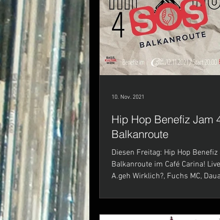
10. Nov. 2021
Hip Hop Benefiz Jam 
Balkanroute
Diesen Freitag: Hip Hop Benefiz
Balkanroute im Café Carina! Live on stage:
A.geh Wirklich?, Fuchs MC, Daua
RAN DMC Miss...