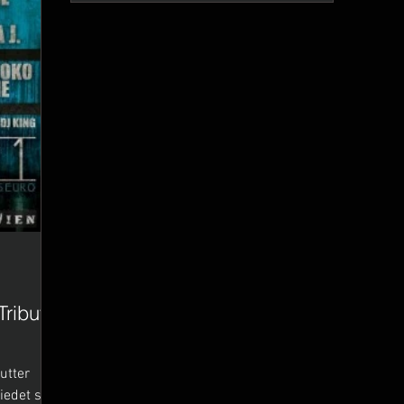
Tribute
utter
iedet sich