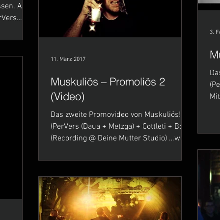
n. Auf
rVers
3. F
Mu
11. März 2017
Da
Muskuliös – Promoliös 2
(PerVer
(Video)
Mi
Dei
Das zweite Promovideo von Muskuliös!
(PerVers (Daua + Metzga) + Cottleti + Bonz)
(Recording @ Deine Mutter Studio) …wo
auch wieder...