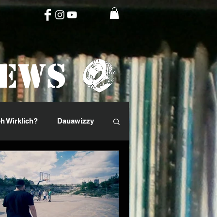
News
h Wirklich?
Dauawizzy