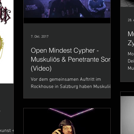
28. 
Mu
7. Okt. 2017
Z
Open Mindest Cypher -
Mo
Muskuliös & Penetrante Sorte
Deine 
(Video)
Mus
Hin
Vor dem gemeinsamen Auftritt im
Rockhouse in Salzburg haben Muskuliös
(PerVers (Daua + Metzga) + Cottleti + Bonz)
und Penetrante Sorte...
o
kunst +