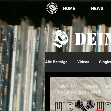
HOME
NEWS
Dei
Alle Beiträge
Videos
Single
DJ King
Events
Jumpi