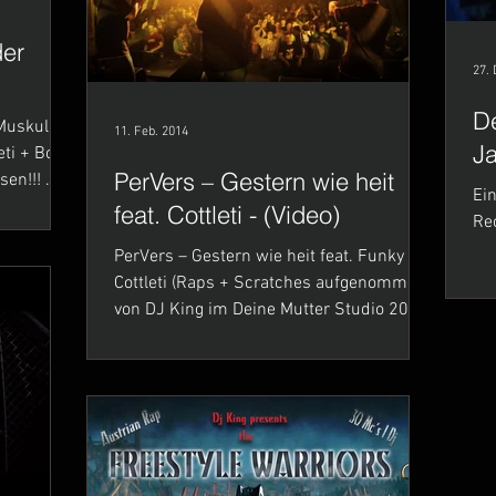
der
27. 
De
11. Feb. 2014
Ja
PerVers – Gestern wie heit
en!!! ...
Ein
feat. Cottleti - (Video)
Re
PerVers – Gestern wie heit feat. Funky
Cottleti (Raps + Scratches aufgenommen
von DJ King im Deine Mutter Studio 2013)