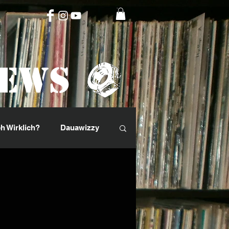
News
h Wirklich?
Dauawizzy