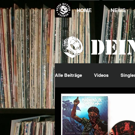
HOME
NEWS
Dei
Alle Beiträge
Videos
Single
DJ King
Events
Jumpi