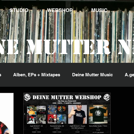
STUDIO
WEBSHOP
MUSIC
ne Mutter 
s
Alben, EPs + Mixtapes
Deine Mutter Music
A.ge
ng Jack Flash
Kid Pex
Penetrante Sorte
Phil Fin