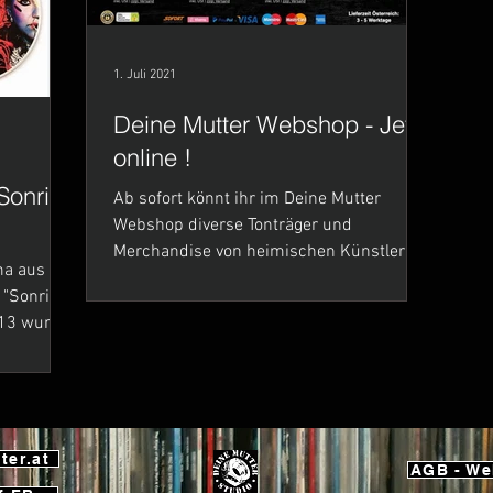
1. Juli 2021
Deine Mutter Webshop - Jetzt
online !
Sonrisa
Ab sofort könnt ihr im Deine Mutter
Webshop diverse Tonträger und
Merchandise von heimischen Künstlern
ma aus
kaufen. Über 40 Produkte - diverse...
 "Sonrisa
g 13 wurde
ter.at
AGB - W