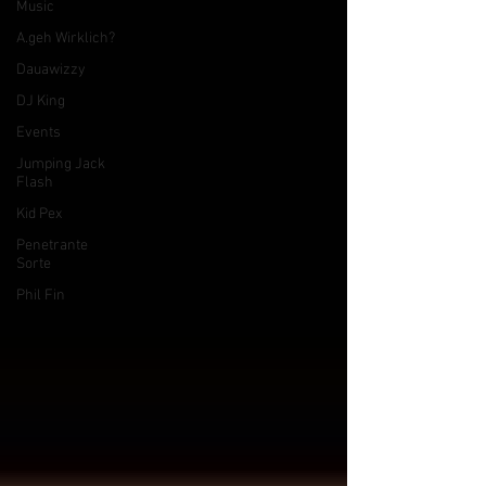
Music
A.geh Wirklich?
Dauawizzy
DJ King
Events
Jumping Jack
Flash
Kid Pex
Penetrante
Sorte
Phil Fin