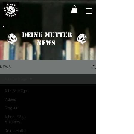
Deine Mutter
News
NEWS
Alle Beiträge
Alle Beiträge
Videos
Singles
Alben, EPs +
Mixtapes
Deine Mutter