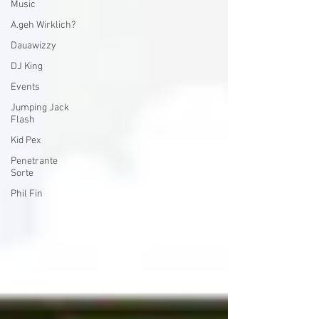
Music
A.geh Wirklich?
Dauawizzy
DJ King
Events
Jumping Jack
Flash
Kid Pex
Penetrante
Sorte
Phil Fin