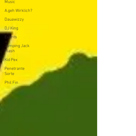
Music
A.geh Wirklich?
Dauawizzy
DJ King
Events
Jumping Jack
Flash
Kid Pex
Penetrante
Sorte
Phil Fin