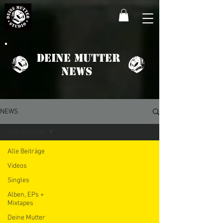
Deine Mutter
News
NEWS
Alle Beiträge
Alle Beiträge
Videos
Singles
Alben, EPs +
Mixtapes
Deine Mutter