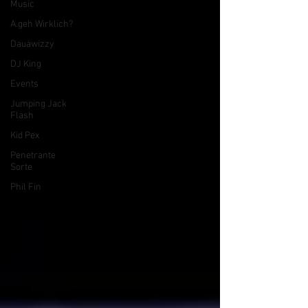
Music
A.geh Wirklich?
Dauawizzy
DJ King
Events
Jumping Jack
Flash
Kid Pex
Penetrante
Sorte
Phil Fin