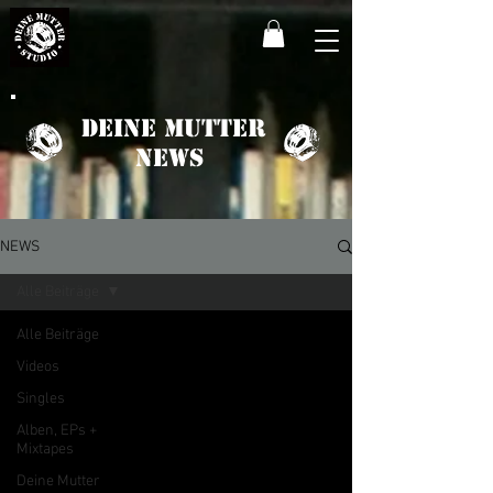
Deine Mutter
News
NEWS
Alle Beiträge
Alle Beiträge
Videos
Singles
Alben, EPs +
Mixtapes
Deine Mutter