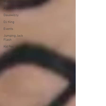
Music
A.geh Wirklich?
Dauawizzy
DJ King
Events
Jumping Jack
Flash
Kid Pex
Penetrante
Sorte
Phil Fin