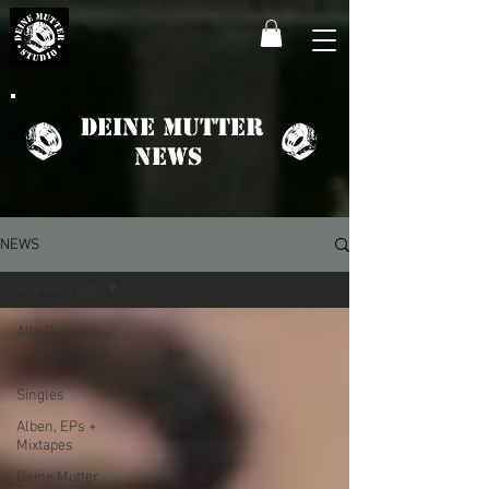
Deine Mutter
News
NEWS
Alle Beiträge
Alle Beiträge
Videos
Singles
Alben, EPs +
Mixtapes
Deine Mutter