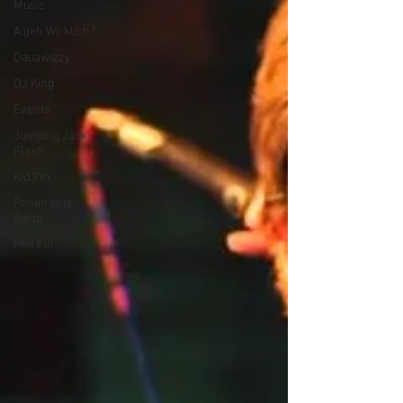
Music
A.geh Wirklich?
Dauawizzy
DJ King
Events
Jumping Jack
Flash
Kid Pex
Penetrante
Sorte
Phil Fin