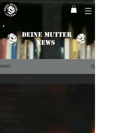
Deine Mutter
News
NEWS
Alle Beiträge
Alle Beiträge
Videos
Singles
Alben, EPs +
Mixtapes
Deine Mutter