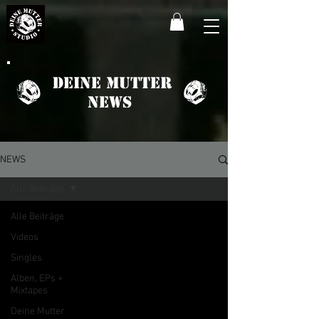
Deine Mutter
News
NEWS
Alle Beiträge
Alle Beiträge
Videos
Singles
Alben, EPs +
Mixtapes
Deine Mutter