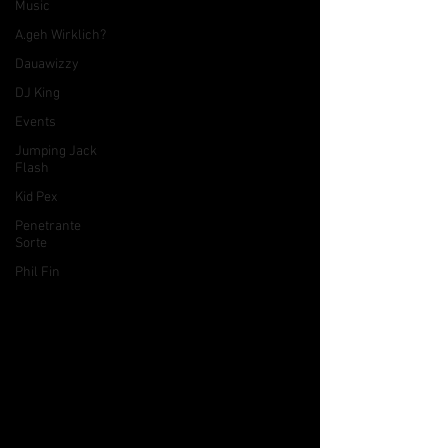
Music
A.geh Wirklich?
Dauawizzy
DJ King
Events
Jumping Jack
Flash
Kid Pex
Penetrante
Sorte
Phil Fin