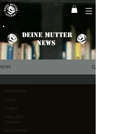
Deine Mutter
News
NEWS
Alle Beiträge
Alle Beiträge
Videos
Singles
Alben, EPs +
Mixtapes
Deine Mutter