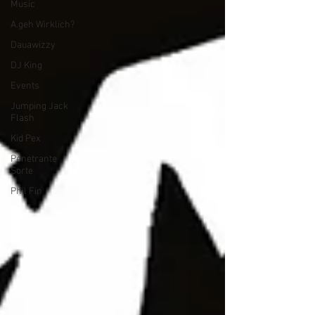
Music
A.geh Wirklich?
Dauawizzy
DJ King
Events
Jumping Jack
Flash
Kid Pex
Penetrante
Sorte
Phil Fin