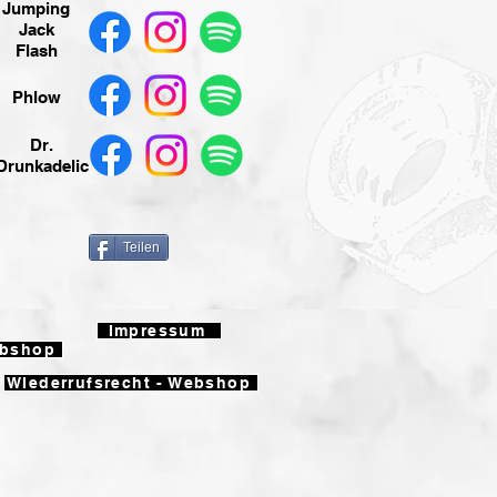
Jumping
Jack
Flash
Phlow
Dr.
Drunkadelic
Teilen
Impressum
ebshop
WIederrufsrecht - Webshop