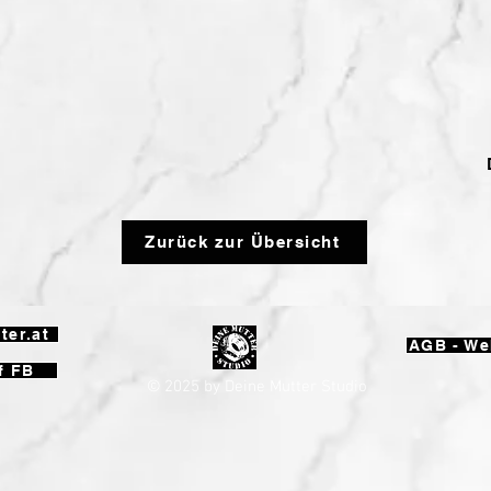
Zurück zur Übersicht
ter.at
AGB - W
f FB
© 2025 by Deine Mutter Studio