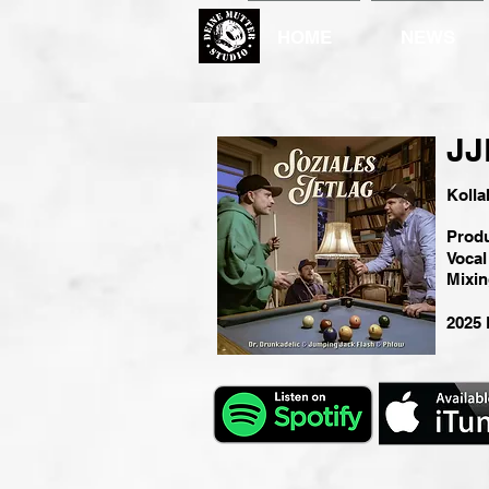
HOME
NEWS
JJ
Kolla
Prod
Vocal
Mixin
2025 