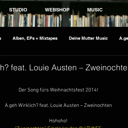
STUDIO
WEBSHOP
MUSIC
s
Alben, EPs + Mixtapes
Deine Mutter Music
A.ge
vents
Jumping Jack Flash
Kid Pex
Penetrante So
ch? feat. Louie Austen – Zweinochte
Der Song fürs Weihnachtsfest 2014!
A.geh Wirklich? feat. Louie Austen – Zweinochten
Hohoho!