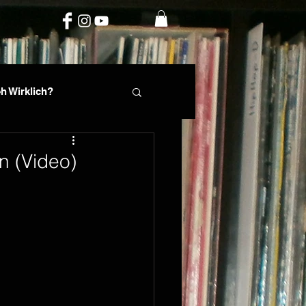
h Wirklich?
rte
Phil Fin
n (Video)