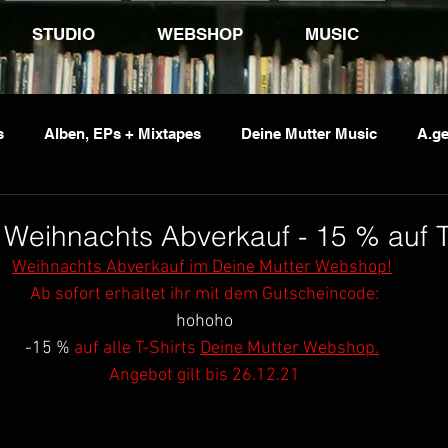
STUDIO
WEBSHOP
MUSIC
s
Alben, EPs + Mixtapes
Deine Mutter Music
A.ge
vents
Jumping Jack Flash
Kid Pex
Penetrante So
 Weihnachts Abverkauf - 15 % auf T-S
Weihnachts Abverkauf im Deine Mutter Webshop!
Ab sofort erhaltet ihr mit dem Gutscheincode:
hohoho
-15 %
 auf alle T-Shirts 
Deine Mutter Webshop.
Angebot gilt bis 26.12.21