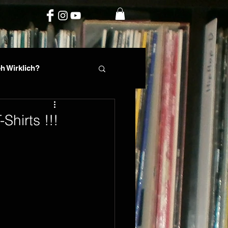
h Wirklich?
rte
Phil Fin
hirts !!!