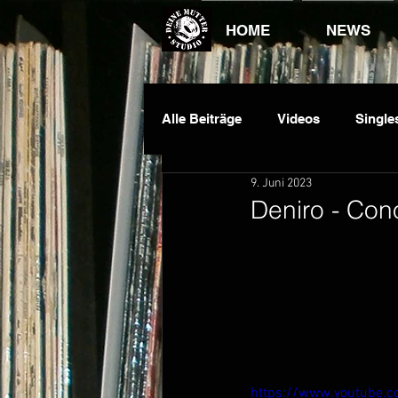
HOME
NEWS
Alle Beiträge
Videos
Single
9. Juni 2023
Dauawizzy
DJ King
E
Deniro - Co
https://www.youtube.