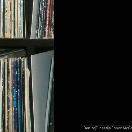
Deniro
Dinastija
Conor McG