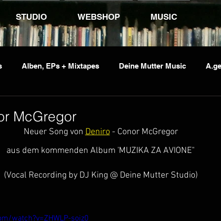
STUDIO
WEBSHOP
MUSIC
s
Alben, EPs + Mixtapes
Deine Mutter Music
A.ge
vents
Jumping Jack Flash
Kid Pex
Penetrante So
nor McGregor
Neuer Song von 
Deniro
 - Conor McGregor
aus dem kommenden Album 'MUZIKA ZA AVIONE"
(Vocal Recording by DJ King @ Deine Mutter Studio)
com/watch?v=ZHWLP-soiz0