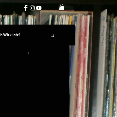
h Wirklich?
rte
Phil Fin