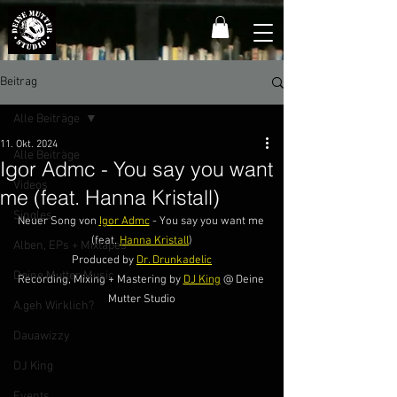
Beitrag
Alle Beiträge
11. Okt. 2024
Alle Beiträge
Igor Admc - You say you want
Videos
me (feat. Hanna Kristall)
Singles
Neuer Song von 
Igor Admc
 - You say you want me 
(feat. 
Hanna Kristall
)
Alben, EPs + Mixtapes
Produced by 
Dr. Drunkadelic
Deine Mutter Music
Recording, Mixing + Mastering by 
DJ King
 @ Deine 
Mutter Studio
A.geh Wirklich?
Dauawizzy
DJ King
Events