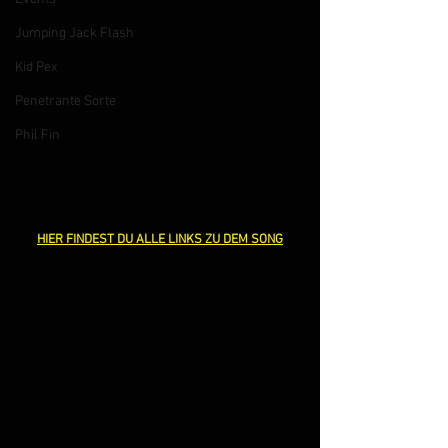
Jumping Jack Flash
Kid Pex
Penetrante Sorte
Phil Fin
HIER FINDEST DU ALLE LINKS ZU DEM SONG