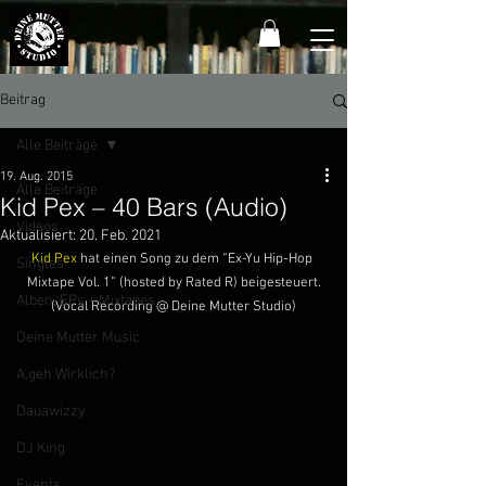
Beitrag
Alle Beiträge
19. Aug. 2015
Alle Beiträge
Kid Pex – 40 Bars (Audio)
Videos
Aktualisiert:
20. Feb. 2021
Kid Pex
 hat einen Song zu dem “Ex-Yu Hip-Hop 
Singles
Mixtape Vol. 1” (hosted by Rated R) beigesteuert.
Alben, EPs + Mixtapes
(Vocal Recording @ Deine Mutter Studio)
Deine Mutter Music
A.geh Wirklich?
Dauawizzy
DJ King
Events