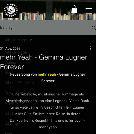
Beitrag
Alle Beiträge
31. Aug. 2024
Alle Beiträge
mehr Yeah - Gemma Lugner
Videos
Forever
Singles
Neues Song von 
mehr Yeah
 - Gemma Lugner 
Forever
Alben, EPs + Mixtapes
Deine Mutter Music
"Eine liebevolle, musikalische Hommage als 
Abschiedsgeschenk an eine Legende! Vielen Dank 
A.geh Wirklich?
für so viele Jahre TV Geschichte! Herr Lugner, 
Dauawizzy
alles Gute für Ihre letzte Reise. In tiefer 
Dankbarkeit & Respekt. This one is for you!" - 
DJ King
mehr yeah
Events