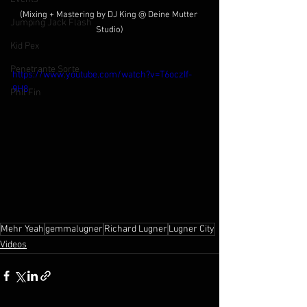
(Mixing + Mastering by DJ King @ Deine Mutter 
Jumping Jack Flash
Studio)
Kid Pex
Penetrante Sorte
https://www.youtube.com/watch?v=T6oczIf-
9H8
Phil Fin
Mehr Yeah
gemmalugner
Richard Lugner
Lugner City
Videos