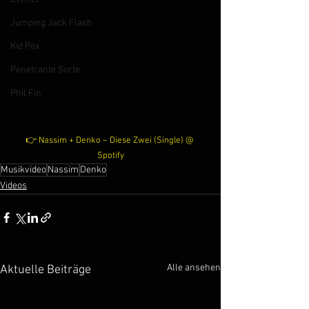
Jumping Jack Flash
Kid Pex
Penetrante Sorte
Phil Fin
👉 Nassim + Denko – Diese Zwei (Single) @ 
Spotify
Musikvideo
Nassim
Denko
Videos
Alle ansehen
Aktuelle Beiträge