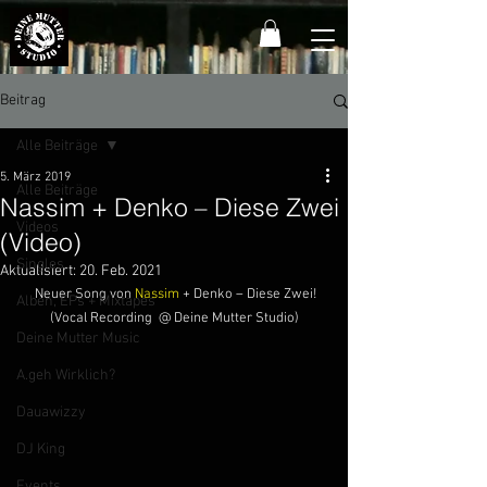
Beitrag
Alle Beiträge
5. März 2019
Alle Beiträge
Nassim + Denko – Diese Zwei
Videos
(Video)
Singles
Aktualisiert:
20. Feb. 2021
 Neuer Song von 
Nassim
 + Denko – Diese Zwei!
Alben, EPs + Mixtapes
(Vocal Recording  @ Deine Mutter Studio)
Deine Mutter Music
A.geh Wirklich?
Dauawizzy
DJ King
Events