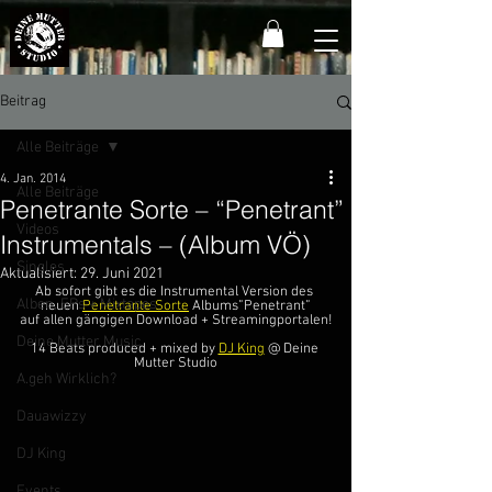
Beitrag
Alle Beiträge
4. Jan. 2014
Alle Beiträge
Penetrante Sorte – “Penetrant”
Videos
Instrumentals – (Album VÖ)
Singles
Aktualisiert:
29. Juni 2021
Ab sofort gibt es die Instrumental Version des 
Alben, EPs + Mixtapes
neuen 
Penetrante Sorte
 Albums”Penetrant”
auf allen gängigen Download + Streamingportalen!
Deine Mutter Music
14 Beats produced + mixed by 
DJ King
 @ Deine 
Mutter Studio
A.geh Wirklich?
Dauawizzy
DJ King
Events