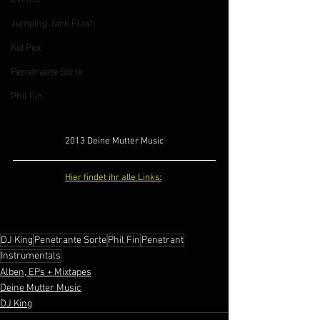
Jumping Jack Flash
Kid Pex
Penetrante Sorte
Phil Fin
2013 Deine Mutter Music
Hier findet ihr alle Links:
DJ King
Penetrante Sorte
Phil Fin
Penetrant
Instrumentals
Alben, EPs + Mixtapes
Deine Mutter Music
DJ King