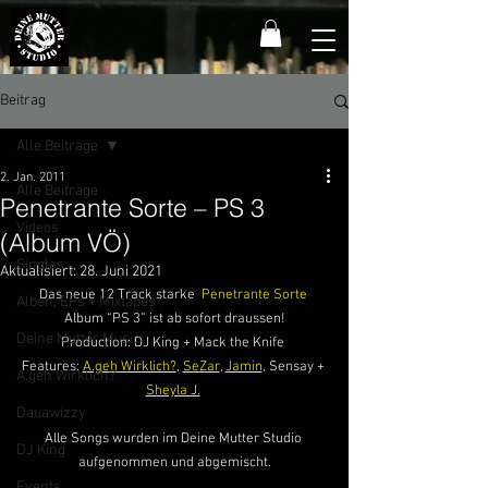
Beitrag
Alle Beiträge
2. Jan. 2011
Alle Beiträge
Penetrante Sorte – PS 3
Videos
(Album VÖ)
Singles
Aktualisiert:
28. Juni 2021
Das neue 12 Track starke  
Penetrante Sorte
Alben, EPs + Mixtapes
Album “PS 3” ist ab sofort draussen!
Deine Mutter Music
Production: DJ King + Mack the Knife 
Features: 
A.geh Wirklich?
, 
SeZar
, 
Jamin
, Sensay + 
A.geh Wirklich?
Sheyla J.
Dauawizzy
Alle Songs wurden im Deine Mutter Studio 
DJ King
aufgenommen und abgemischt.
Events