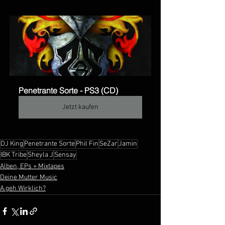
Penetrante Sorte - PS3 (CD)
Jetzt kaufen
DJ King
Penetrante Sorte
Phil Fin
SeZar
Jamin
IBK Tribe
Sheyla J
Sensay
Alben, EPs + Mixtapes
Deine Mutter Music
A.geh Wirklich?