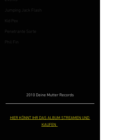
Jumping Jack Flash
Kid Pex
Penetrante Sorte
Phil Fin
2010 Deine Mutter Records
HIER KÖNNT IHR DAS ALBUM STREAMEN UND 
KAUFEN  