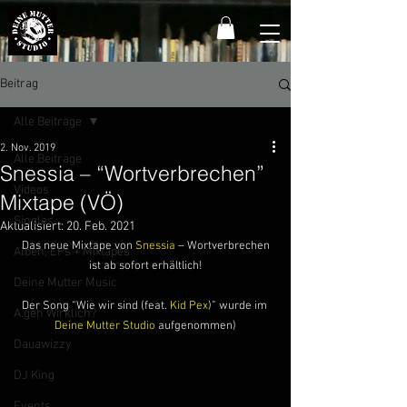
Beitrag
Alle Beiträge
2. Nov. 2019
Alle Beiträge
Snessia – “Wortverbrechen”
Videos
Mixtape (VÖ)
Singles
Aktualisiert:
20. Feb. 2021
 Das neue Mixtape von 
Snessia
 – Wortverbrechen 
Alben, EPs + Mixtapes
ist ab sofort erhältlich!
Deine Mutter Music
Der Song “Wie wir sind (feat. 
Kid Pex
)” wurde im 
A.geh Wirklich?
Deine Mutter Studio
 aufgenommen)
Dauawizzy
DJ King
Events