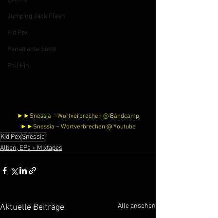
Jumping Jack Flash
Kid Pex
Penetrante Sorte
Phil Fin
►►Snessia – Wortverbrechen @ Bandcamp
►►Snessia – Wortverbrechen @ Youtube
Kid Pex
Snessia
Alben, EPs + Mixtapes
Alle ansehen
Aktuelle Beiträge