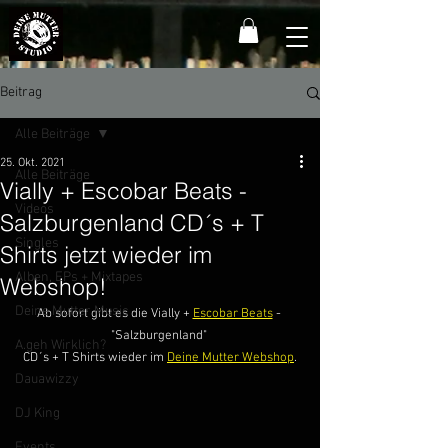
Beitrag
Alle Beiträge
25. Okt. 2021
Alle Beiträge
Vially + Escobar Beats -
Videos
Salzburgenland CD´s + T
Singles
Shirts jetzt wieder im
Alben, EPs + Mixtapes
Webshop!
Deine Mutter Music
Ab sofort gibt es die Vially + 
Escobar Beats
 - 
"Salzburgenland" 
A.geh Wirklich?
CD´s + T Shirts wieder im 
Deine Mutter Webshop
.
Dauawizzy
DJ King
Events