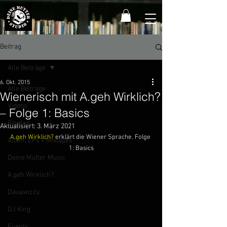
Beitrag
Alle Beiträge
6. Okt. 2015
Alle Beiträge
Wienerisch mit A.geh Wirklich?
Videos
– Folge 1: Basics
Singles
Aktualisiert:
3. März 2021
A.geh Wirklich?
 erklärt die Wiener Sprache. Folge 
Alben, EPs + Mixtapes
1: Basics
Deine Mutter Music
A.geh Wirklich?
Dauawizzy
DJ King
Events