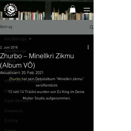
Beitrag
Alle Beiträge
2. Juni 2018
Alle Beiträge
Zhurbo – Minellkri Zikmu
Videos
(Album VÖ)
Singles
Aktualisiert:
20. Feb. 2021
Zhurbo
 hat sein Debütalbum “Minellkri zikmu” 
Alben, EPs + Mixtapes
veröffentlicht.
Deine Mutter Music
12 von 14 Tracks wurden von DJ King im Deine 
Mutter Studio aufgenommen.
A.geh Wirklich?
Dauawizzy
DJ King
Events