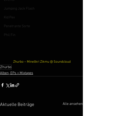
Jumping Jack Flash
Kid Pex
Penetrante Sorte
Phil Fin
 Zhurbo – 
Minellkri Zikmu @ Soundcloud
Zhurbo
Alben, EPs + Mixtapes
Alle ansehen
Aktuelle Beiträge