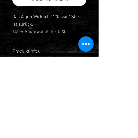
Das A.geh Wirklich? "Classic" Shirt
ist zurück.
100% Baumwolle! S - 5 XL
Limited Edition!
Produktinfos
T Shirt 100 % Baumwolle
Zur Produktübersicht
Kontakt
office@deinemutter.at
Schreib uns auf FB