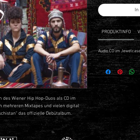
In
PRODUKTINFO
Audio CD im Jewelcase
 des Wiener Hip Hop-Duos als CD im
 mehreren Mixtapes und vielen digital
schistan“ das offizielle Debütalbum.
 Pex
ter.at