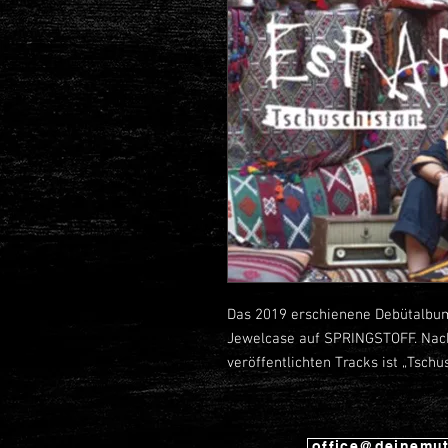
Das 2019 erschienene Debütalbum
Jewelcase auf SPRINGSTOFF. Nach
veröffentlichten Tracks ist „Tschu
Featuring: Gasmac Gilmore + Kid
office@deinemut