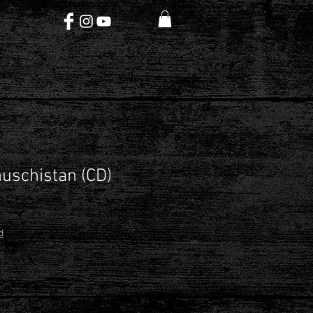
huschistan (CD)
d