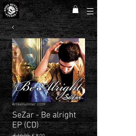
Artikelnummer: CD39
SeZar - Be alright
EP (CD)
Standardpreis
Sale-