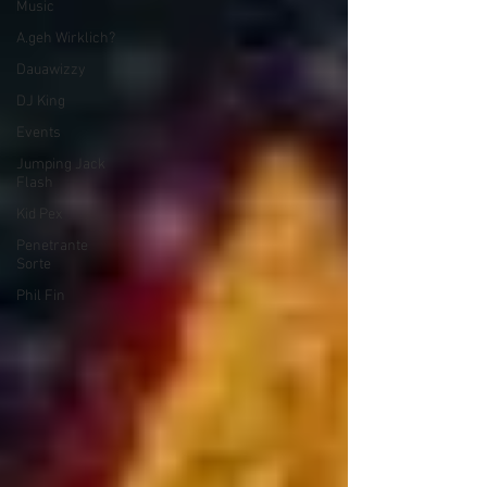
Music
A.geh Wirklich?
Dauawizzy
DJ King
Events
Jumping Jack
Flash
Kid Pex
Penetrante
Sorte
Phil Fin