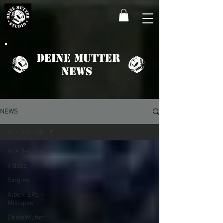
Deine Mutter
News
NEWS
Alle Beiträge
Alle Beiträge
Videos
Singles
Alben, EPs +
Mixtapes
Deine Mutter