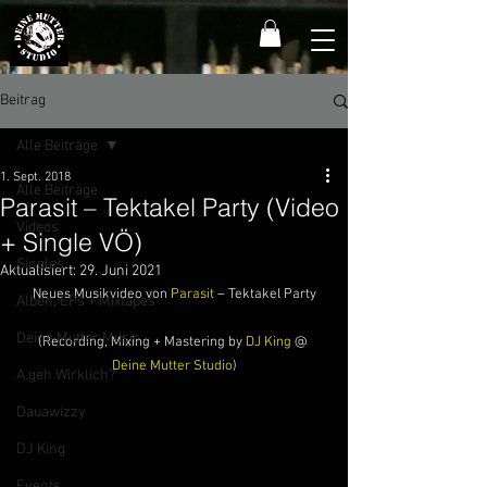
Beitrag
Alle Beiträge
1. Sept. 2018
Alle Beiträge
Parasit – Tektakel Party (Video
Videos
+ Single VÖ)
Singles
Aktualisiert:
29. Juni 2021
Neues Musikvideo von 
Parasit 
– Tektakel Party
Alben, EPs + Mixtapes
Deine Mutter Music
(Recording, Mixing + Mastering by 
DJ King
 @ 
Deine Mutter Studio
)
A.geh Wirklich?
Dauawizzy
DJ King
Events