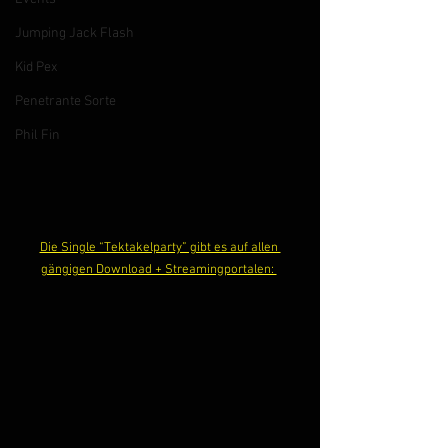
Jumping Jack Flash
Kid Pex
Penetrante Sorte
Phil Fin
Die Single “Tektakelparty” gibt es auf allen 
gängigen Download + Streamingportalen: 